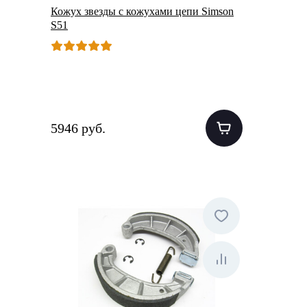
Кожух звезды с кожухами цепи Simson
S51
5946 руб.