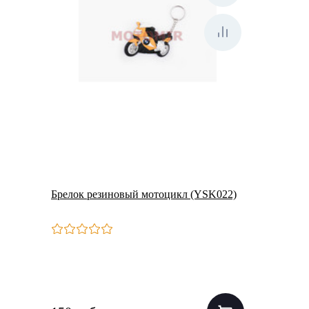
Брелок резиновый мотоцикл (YSK022)