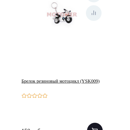
Брелок резиновый мотоцикл (YSK009)