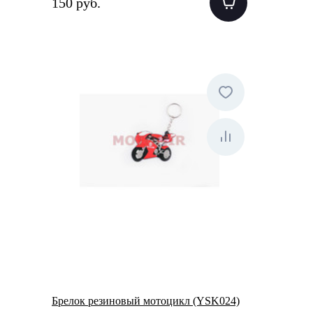
150 руб.
Брелок резиновый мотоцикл (YSK024)