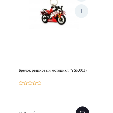
Брелок резиновый мотоцикл (YSK003)