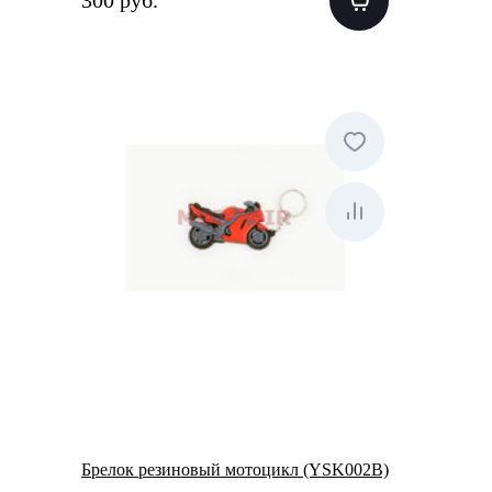
300 руб.
Брелок резиновый мотоцикл (YSK002B)