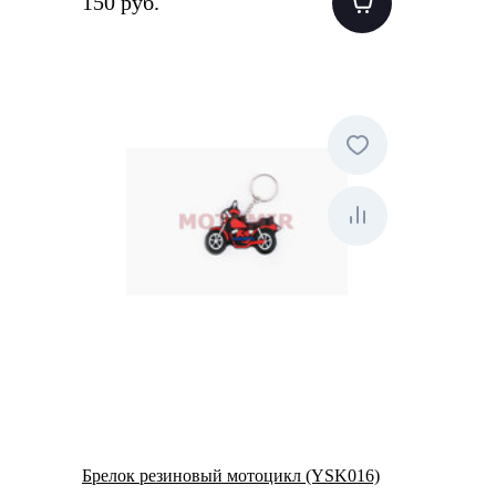
150 руб.
Брелок резиновый мотоцикл (YSK016)