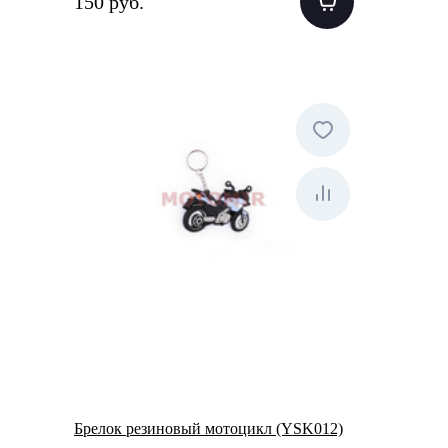
150 руб.
Брелок резиновый мотоцикл (YSK012)