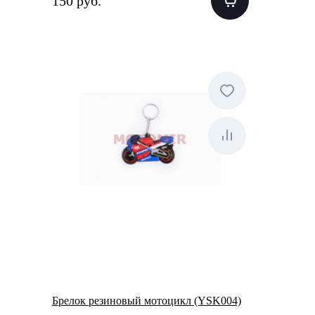
150 руб.
Брелок резиновый мотоцикл (YSK004)