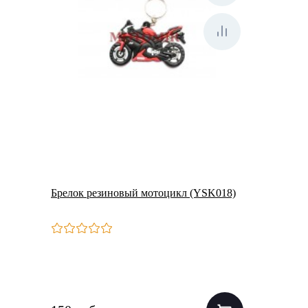
Брелок резиновый мотоцикл (YSK018)