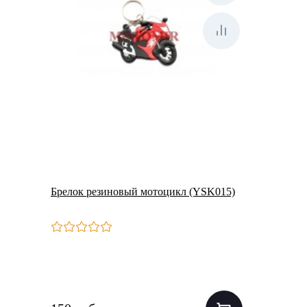
Брелок резиновый мотоцикл (YSK015)