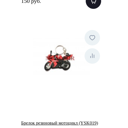
150 руб.
Брелок резиновый мотоцикл (YSK019)