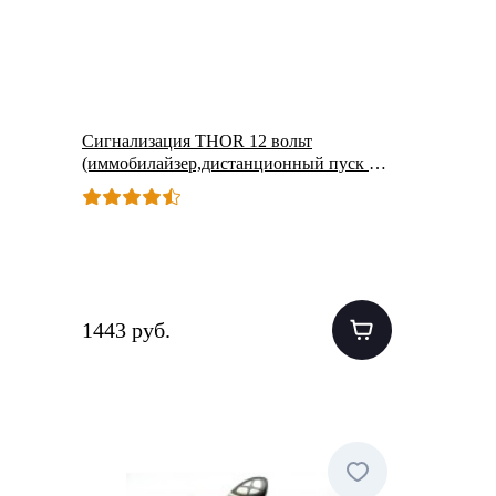
Сигнализация THOR 12 вольт
(иммобилайзер,дистанционный пуск с
двумя брелками) (TH444S-A)
1443 руб.