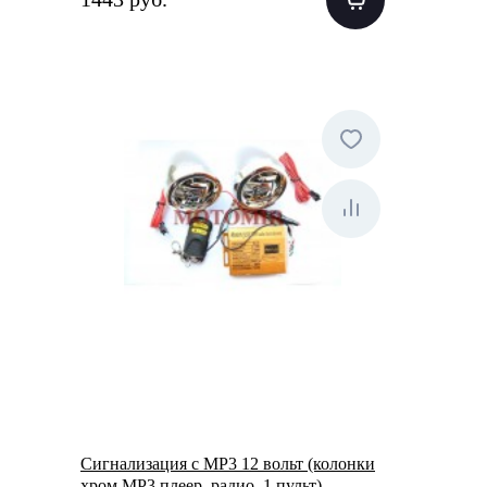
Сигнализация с МР3 12 вольт (колонки
хром,МР3 плеер, радио, 1 пульт)