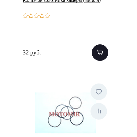
Колпачок золотника камеры (металл)
32 руб.