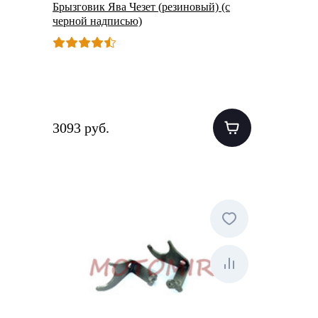
Брызговик Ява Чезет (резиновый) (с
черной надписью)
3093 руб.