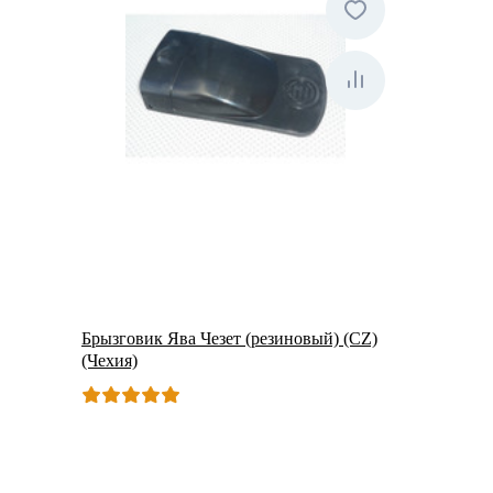
Брызговик Ява Чезет (резиновый) (CZ)
(Чехия)